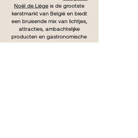
Noël de Liège
is de grootste
kerstmarkt van België en biedt
een bruisende mix van lichtjes,
attracties, ambachtelijke
producten en gastronomische
lekkernijen. Een perfecte afsluiter
van een winterse dag.
De ideale uitvalsbasis voor jouw
kerstuitje
Vanuit onze B&B Het Notarishuis
bereik je al deze kerstmarkten
eenvoudig. Overdag geniet je van
de gezellige sfeer op de pleinen,
en ’s avonds keer je terug naar
de rust en warmte van onze B&B.
Lekker nagenieten in je
comfortabele kamer – precies